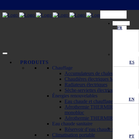
FR
PRODUITS
ES
Chauffage
Accumulateurs de chaleur ECOMBI
Chaudières électriques MATTIRA
Radiateurs électriques
Sèche-serviettes électriques
Énergies renouvelables
EN
Eau chaude et chauffage solaire
Aérothermie THERMIRA
monobloc
Aérothermie THERMIRA bibloc
Eau chaude sanitaire
Réservoir d’eau chaude sanitaire
Climatisation portable
PT