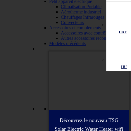
Petit appareil électrique
Climatisation Portable
Aérotherme industriel
Chauffages Infrarouges
Convecteurs
Accessoires et compléments
CAT
Accessoires avec contrôle wifi
Autres accessoires recommandés
Modèles précédents
HU
Découvrez le nouveau TSG
Solar Electric Water Heater wifi