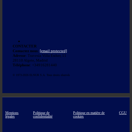
CONTACTER
Contactez nous
:
[email protected]
Adresse
: Travesía Villa Esther, 11
28110 Algete, Madrid
Téléphone
: +34916281440
© 1973-2026 ELNUR S.A. Tous droits réservés
Mentions
Politique de
Politique en matière de
CGU
légales
confidentialité
cookies