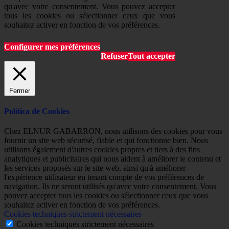
qu'avec votre consentement. Vous pouvez accepter
tous les cookies ou sélectionner ceux que vous
souhaitez activer en fonction de vos préférences.
Configurer mes préférences
Refuser
Tout accepter
Fermer
Política de Cookies
Chez ELNUR GABARRON, nous utilisons des cookies pour vous
fournir un site web sécurisé, fiable et qui fonctionne bien. Nous
utilisons également d'autres cookies propres et tiers à des fins
analytiques et publicitaires qui nous aident à améliorer le contenu et
les services proposés sur le site web, ainsi qu'à améliorer
l'expérience utilisateur en tenant compte de vos préférences de
navigation. Ils ne seront utilisés qu'avec votre consentement. Vous
pouvez accepter tous les cookies ou sélectionner ceux que vous
souhaitez activer en fonction de vos préférences.
Cookies techniques strictement nécessaires
Cookies techniques strictement nécessaires