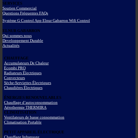
SERVICES
Soutien Commercial
Questions Fréquentes FAQs
Système G Control App Elnur Gabarron Wifi Control
ELNUR GABARRON
Qui sommes nous
Developpement Durable
Actualités
CHAUFFAGE
Accumulateurs De Chaleur
Ecombi PRO
Radiateurs Électriques
Convecteurs
Sèche-Serviettes Électriques
Chaudières Électriques
ÉNERGIES RENOUVELABLES
Chauffage d’autoconsommation
Aérothermie THERMIRA
CLIMATISATION
Ventilateurs de basse consommation
Climatisation Portable
PETIT APPAREIL ÉLECTRIQUE
Chauffage Infrarouge