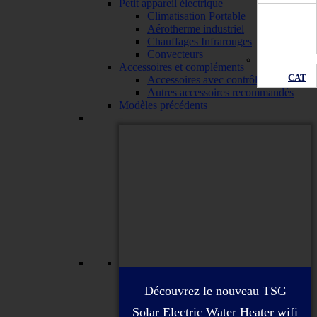
Petit appareil électrique
Climatisation Portable
Aérotherme industriel
Chauffages Infrarouges
Convecteurs
Accessoires et compléments
CAT
Accessoires avec contrôle wifi
Autres accessoires recommandés
Modèles précédents
Découvrez le nouveau TSG
Solar Electric Water Heater wifi