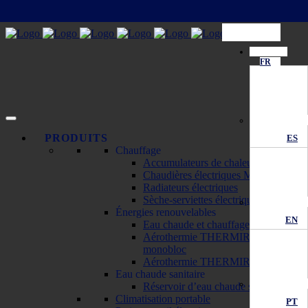
FR
PRODUITS
ES
Chauffage
Accumulateurs de chaleur ECOMBI
Chaudières électriques MATTIRA
Radiateurs électriques
Sèche-serviettes électriques
Énergies renouvelables
EN
Eau chaude et chauffage solaire
Aérothermie THERMIRA
monobloc
Aérothermie THERMIRA bibloc
Eau chaude sanitaire
Réservoir d’eau chaude sanitaire
Climatisation portable
PT