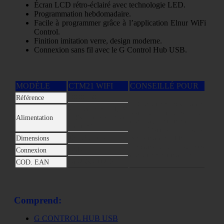
Écran LCD rétro-éclairé avec technologie LED.
Programmation hebdomadaire.
Facile à programmer grâce à l’application Elnur WiFi
Control.
Finition imitation verre, design moderne.
Connexion sans fil avec le G Control Hub USB.
MODÈLE
CTM21 WIFI
CONSEILLÉ POUR
90000130
Référence
– Chaudières modulantes
2 batteries 1,5V
Mattira, mixtes ou
Alimentation
LR06 o AA (non
chauffage seulement.
incluses)
– Chaudière haute
13,4x8x2 cm
Dimensions
performances CPE.
– Adapté à la plupart des
USB
Connexion
chaudières du marché.
8432336611223
COD. EAN
Comprend:
G CONTROL HUB USB