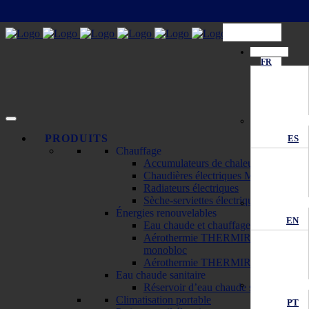
FR
PRODUITS
ES
Chauffage
Accumulateurs de chaleur ECOMBI
Chaudières électriques MATTIRA
Radiateurs électriques
Sèche-serviettes électriques
Énergies renouvelables
EN
Eau chaude et chauffage solaire
Aérothermie THERMIRA
monobloc
Aérothermie THERMIRA bibloc
Eau chaude sanitaire
Réservoir d’eau chaude sanitaire
Climatisation portable
PT