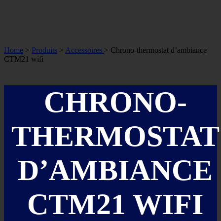
Home
>
Produits
>
Accessoires
> Chrono-thermostat d’ambiance
CTM21 wifi
CHRONO-
THERMOSTAT
D’AMBIANCE
CTM21 WIFI