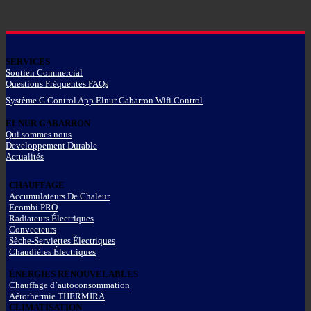
SERVICES
Soutien Commercial
Questions Fréquentes FAQs
Système G Control App Elnur Gabarron Wifi Control
ELNUR GABARRON
Qui sommes nous
Developpement Durable
Actualités
CHAUFFAGE
Accumulateurs De Chaleur
Ecombi PRO
Radiateurs Électriques
Convecteurs
Sèche-Serviettes Électriques
Chaudières Électriques
ÉNERGIES RENOUVELABLES
Chauffage d’autoconsommation
Aérothermie THERMIRA
CLIMATISATION