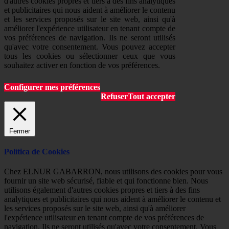
d'autres cookies propres et tiers à des fins analytiques
et publicitaires qui nous aident à améliorer le contenu
et les services proposés sur le site web, ainsi qu'à
améliorer l'expérience utilisateur en tenant compte de
vos préférences de navigation. Ils ne seront utilisés
qu'avec votre consentement. Vous pouvez accepter
tous les cookies ou sélectionner ceux que vous
souhaitez activer en fonction de vos préférences.
Configurer mes préférences
Refuser
Tout accepter
Fermer
Política de Cookies
Chez ELNUR GABARRON, nous utilisons des cookies pour vous
fournir un site web sécurisé, fiable et qui fonctionne bien. Nous
utilisons également d'autres cookies propres et tiers à des fins
analytiques et publicitaires qui nous aident à améliorer le contenu et
les services proposés sur le site web, ainsi qu'à améliorer
l'expérience utilisateur en tenant compte de vos préférences de
navigation. Ils ne seront utilisés qu'avec votre consentement. Vous