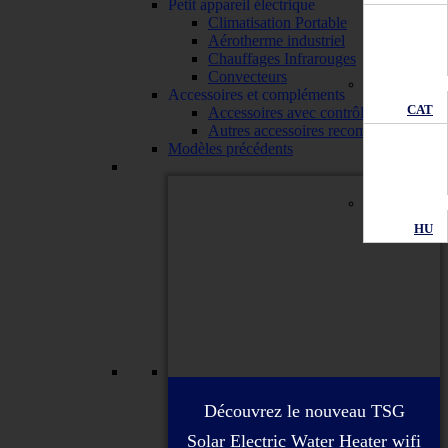
Petit appareil électrique
Climatisation Portable
Aérotherme industriel
Chauffages Infrarouges
Convecteurs
Accessoires et compléments
CAT
Accessoires avec contrôle wifi
Autres accessoires recommandés
Modèles précédents
HU
Découvrez le nouveau TSG
Solar Electric Water Heater wifi